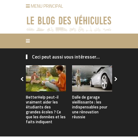
MENU PRINCIPAL
Ceci peut aussi vous intéresser...
Pourquoi le
d’assuranc
pourraient
grimper en
comment le
BetterHelp peut-il
Dalle de garage
vraiment aider les
vieillissante : les
étudiants des
indispensables pour
grandes écoles ? Ce
une rénovation
que les données et les
réussie
faits indiquent