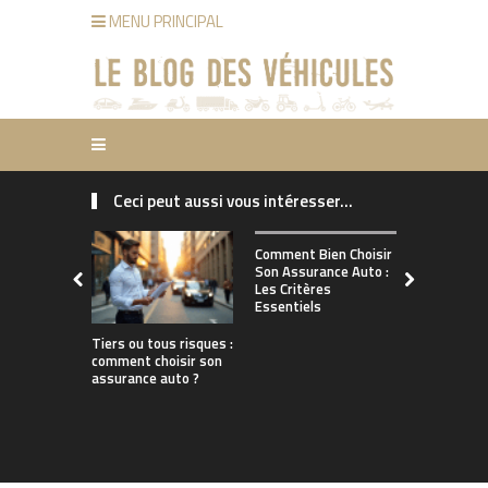
MENU PRINCIPAL
Ceci peut aussi vous intéresser...
Comment ch
Comment Bien Choisir
bonne assu
Son Assurance Auto :
adaptée à s
Les Critères
de conduct
Essentiels
Tiers ou tous risques :
comment choisir son
assurance auto ?