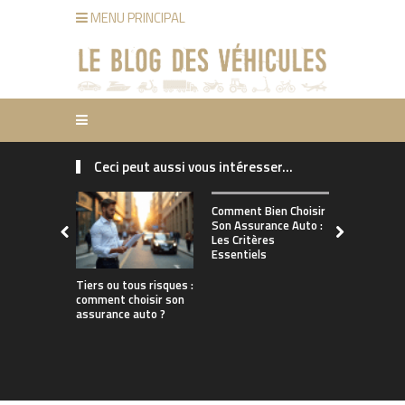
MENU PRINCIPAL
Ceci peut aussi vous intéresser...
Comment ch
Comment Bien Choisir
bonne assu
Son Assurance Auto :
adaptée à s
Les Critères
de conduct
Essentiels
Tiers ou tous risques :
comment choisir son
assurance auto ?