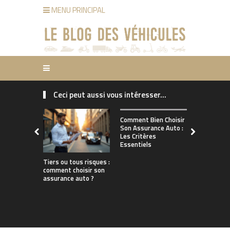
MENU PRINCIPAL
Ceci peut aussi vous intéresser...
Comment ch
Comment Bien Choisir
bonne assu
Son Assurance Auto :
adaptée à s
Les Critères
de conduct
Essentiels
Tiers ou tous risques :
comment choisir son
assurance auto ?