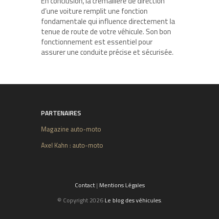
En conclusion, la crémaillère de direction
d’une voiture remplit une fonction
fondamentale qui influence directement la
tenue de route de votre véhicule. Son bon
fonctionnement est essentiel pour
assurer une conduite précise et sécurisée.
PARTENAIRES
Magazine auto-moto
Axel Kahn : auto-moto
Contact
|
Mentions Légales
© Copyright 2026
Le blog des véhicules
.