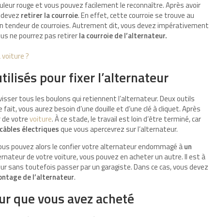
ouleur rouge et vous pouvez facilement le reconnaître. Après avoir
s devez
retirer la courroie
. En effet, cette courroie se trouve au
 d’un tendeur de courroies. Autrement dit, vous devez impérativement
ous ne pourrez pas retirer
la courroie de l’alternateur.
 voiture ?
ilisés pour fixer l’alternateur
sser tous les boulons qui retiennent l’alternateur. Deux outils
fait, vous aurez besoin d’une douille et d’une clé à cliquet. Après
r de votre
voiture
. À ce stade, le travail est loin d’être terminé, car
 câbles électriques
que vous apercevrez sur l’alternateur.
vous pouvez alors le confier votre alternateur endommagé à
un
ternateur de votre voiture, vous pouvez en acheter un autre. Il est à
ur sans toutefois passer par un garagiste. Dans ce cas, vous devez
ontage de l’alternateur
.
eur que vous avez acheté