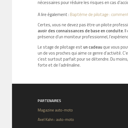
nécessaires pour réduire les risques en cas d’acc
A lire également :
Baptême de pilotage : comment b
Certes, vous ne devez pas être un pilote profess
avoir des connaissances de base en conduite
. I
présence d’un moniteur professionnel, l’expérienc
Le stage de pilotage est
un cadeau
que vous pou
un de vos proches qui aime ce genre d’activité. C
c’est surtout parfait pour se détendre. Du moins, 
forte et de l’adrénaline.
PARTENAIRES
Magazine auto-moto
Axel Kahn : auto-moto