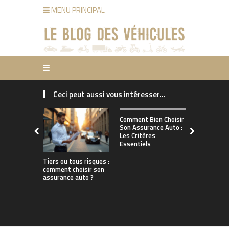
MENU PRINCIPAL
Ceci peut aussi vous intéresser...
Comment ch
Comment Bien Choisir
bonne assu
Son Assurance Auto :
adaptée à s
Les Critères
de conduct
Essentiels
Tiers ou tous risques :
comment choisir son
assurance auto ?