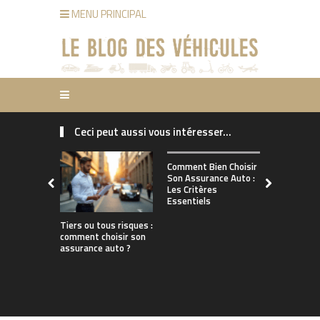
MENU PRINCIPAL
Ceci peut aussi vous intéresser...
Comment ch
Comment Bien Choisir
bonne assu
Son Assurance Auto :
adaptée à s
Les Critères
de conduct
Essentiels
Tiers ou tous risques :
comment choisir son
assurance auto ?