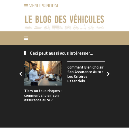
MENU PRINCIPAL
Ceci peut aussi vous intéresser...
Comment ch
Comment Bien Choisir
bonne assu
Son Assurance Auto :
adaptée à s
Les Critères
de conduct
Essentiels
Tiers ou tous risques :
comment choisir son
assurance auto ?