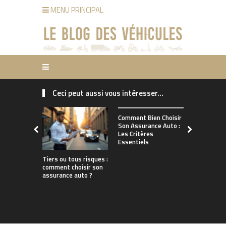
MENU PRINCIPAL
Ceci peut aussi vous intéresser...
Comment ch
Comment Bien Choisir
bonne assu
Son Assurance Auto :
adaptée à s
Les Critères
de conduct
Essentiels
Tiers ou tous risques :
comment choisir son
assurance auto ?