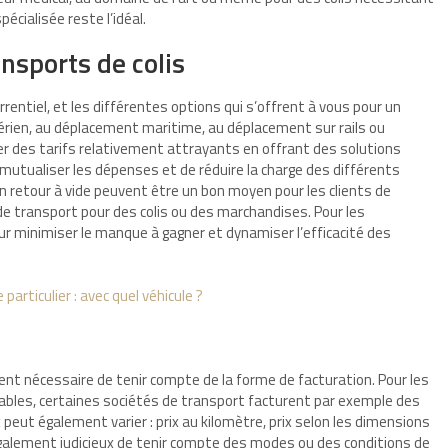
pécialisée reste l’idéal.
nsports de colis
rrentiel, et les différentes options qui s’offrent à vous pour un
aérien, au déplacement maritime, au déplacement sur rails ou
r des tarifs relativement attrayants en offrant des solutions
utualiser les dépenses et de réduire la charge des différents
 en retour à vide peuvent être un bon moyen pour les clients de
s de transport pour des colis ou des marchandises. Pour les
r minimiser le manque à gagner et dynamiser l’efficacité des
particulier : avec quel véhicule ?
ment nécessaire de tenir compte de la forme de facturation. Pour les
uvrables, certaines sociétés de transport facturent par exemple des
x peut également varier : prix au kilomètre, prix selon les dimensions
ra également judicieux de tenir compte des modes ou des conditions de