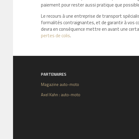
paiement pour rester aussi pratique que possible
Le recours à une entreprise de transport spécia
formalités contraignantes, et de garantir à vos c
devra en conséquence mettre en avant une certai
pertes de colis
.
PARTENAIRES
Magazine auto-moto
Axel Kahn : auto-moto