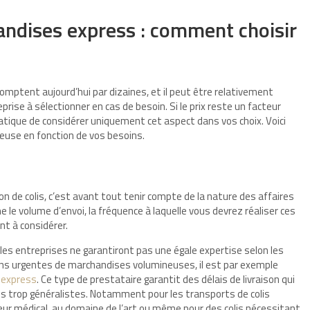
andises express : comment choisir
 comptent aujourd’hui par dizaines, et il peut être relativement
prise à sélectionner en cas de besoin. Si le prix reste un facteur
ratique de considérer uniquement cet aspect dans vos choix. Voici
ieuse en fonction de vos besoins.
ion de colis, c’est avant tout tenir compte de la nature des affaires
le volume d’envoi, la fréquence à laquelle vous devrez réaliser ces
nt à considérer.
 les entreprises ne garantiront pas une égale expertise selon les
isons urgentes de marchandises volumineuses, il est par exemple
 express
. Ce type de prestataire garantit des délais de livraison qui
es trop généralistes. Notamment pour les transports de colis
eur médical, au domaine de l’art ou même pour des colis nécessitant