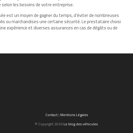
 selon les besoins de votre entreprise.
lisée est un moyen de gagner du temps, d’éviter de nombreuses
olis ou marchandises une certaine sécurité. Le prestataire choisi
ne expérience et diverses assurances en cas de dégâts ou de
Contact
|
Mentions Légales
© Copyright 2026
Le blog des véhicules
.