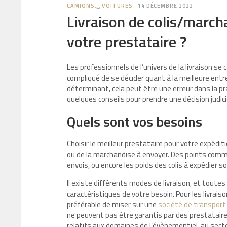
CAMIONS
,␣
VOITURES
14 DÉCEMBRE 2022
Livraison de colis/march
votre prestataire ?
Les professionnels de l’univers de la livraison se
compliqué de se décider quant à la meilleure entre
déterminant, cela peut être une erreur dans la p
quelques conseils pour prendre une décision judic
Quels sont vos besoins
Choisir le meilleur prestataire pour votre expédit
ou de la marchandise à envoyer. Des points comme 
envois, ou encore les poids des colis à expédier so
Il existe différents modes de livraison, et toutes
caractéristiques de votre besoin. Pour les livra
préférable de miser sur une
société de transport
ne peuvent pas être garantis par des prestatair
relatifs aux domaines de l’évènementiel, au sect