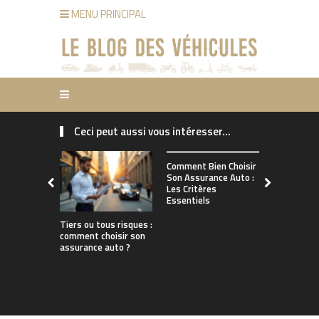
MENU PRINCIPAL
Ceci peut aussi vous intéresser...
Comment ch
Comment Bien Choisir
bonne assu
Son Assurance Auto :
adaptée à s
Les Critères
de conduct
Essentiels
Tiers ou tous risques :
comment choisir son
assurance auto ?