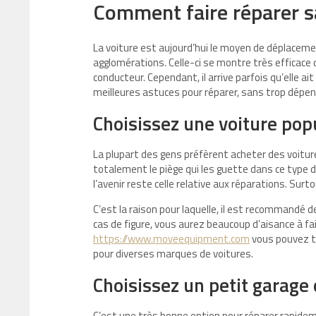
Comment faire réparer s
La voiture est aujourd’hui le moyen de déplacemen
agglomérations. Celle-ci se montre très efficace 
conducteur. Cependant, il arrive parfois qu’elle a
meilleures astuces pour réparer, sans trop dépen
Choisissez une voiture pop
La plupart des gens préfèrent acheter des voitures
totalement le piège qui les guette dans ce type de 
l’avenir reste celle relative aux réparations. Sur
C’est la raison pour laquelle, il est recommandé 
cas de figure, vous aurez beaucoup d’aisance à fa
https://www.moveequipment.com
vous pouvez tr
pour diverses marques de voitures.
Choisissez un petit garage 
C’est une très bonne option pour réparer rapidem