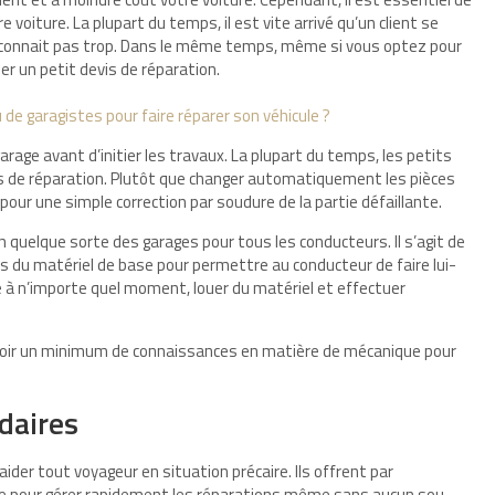
e voiture. La plupart du temps, il est vite arrivé qu’un client se
y connait pas trop. Dans le même temps, même si vous optez pour
r un petit devis de réparation.
 de garagistes pour faire réparer son véhicule ?
age avant d’initier les travaux. La plupart du temps, les petits
s de réparation. Plutôt que changer automatiquement les pièces
pour une simple correction par soudure de la partie défaillante.
 en quelque sorte des garages pour tous les conducteurs. Il s’agit de
 du matériel de base pour permettre au conducteur de faire lui-
 à n’importe quel moment, louer du matériel et effectuer
avoir un minimum de connaissances en matière de mécanique pour
idaires
der tout voyageur en situation précaire. Ils offrent par
re pour gérer rapidement les réparations même sans aucun sou.