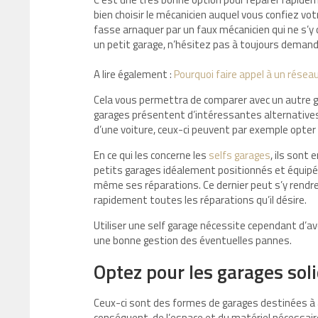
bien choisir le mécanicien auquel vous confiez votr
fasse arnaquer par un faux mécanicien qui ne s’
un petit garage, n’hésitez pas à toujours demande
A lire également :
Pourquoi faire appel à un réseau
Cela vous permettra de comparer avec un autre gar
garages présentent d’intéressantes alternative
d’une voiture, ceux-ci peuvent par exemple opter 
En ce qui les concerne les
selfs garages
, ils sont
petits garages idéalement positionnés et équipés
même ses réparations. Ce dernier peut s’y rendre
rapidement toutes les réparations qu’il désire.
Utiliser une self garage nécessite cependant d’
une bonne gestion des éventuelles pannes.
Optez pour les garages sol
Ceux-ci sont des formes de garages destinées à ai
conséquent, de l’espace et du matériel nécessai