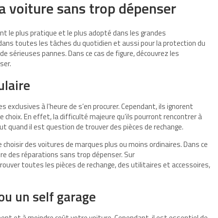
a voiture sans trop dépenser
t le plus pratique et le plus adopté dans les grandes
dans toutes les tâches du quotidien et aussi pour la protection du
it de sérieuses pannes. Dans ce cas de figure, découvrez les
ser.
ulaire
 exclusives à l’heure de s’en procurer. Cependant, ils ignorent
choix. En effet, la difficulté majeure qu’ils pourront rencontrer à
tout quand il est question de trouver des pièces de rechange.
de choisir des voitures de marques plus ou moins ordinaires. Dans ce
ire des réparations sans trop dépenser. Sur
ouver toutes les pièces de rechange, des utilitaires et accessoires,
ou un self garage
ent et à moindre coût votre voiture. Cependant, il est essentiel de