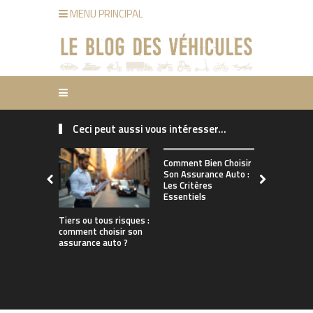
MENU PRINCIPAL
Ceci peut aussi vous intéresser...
Comment ch
Comment Bien Choisir
bonne assu
Son Assurance Auto :
adaptée à s
Les Critères
de conduct
Essentiels
Tiers ou tous risques :
comment choisir son
assurance auto ?